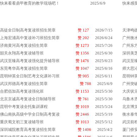
快来看看鼎甲教育的教学现场吧！
2025/6/9
快来感
高徒全日制高考复读班招生简章
赞 127
2026/7/15
天津鸣
上海宏浦高中复读补习班招生简章
赞 202
2026/6/24
广州衡
济南黄河高考复读招生简章
赞 1273
2025/7/26
广州东
韶关永翔高考复读辅导班
赞 1356
2025/6/30
深圳美
武汉至臻高考复读强化提升辅导班
赞 1476
2025/6/23
武汉至
东莞粤华高考复读招生简章
赞 1047
2025/6/16
师大思
昆明钟英全日制艺考文化课补习班
赞 905
2025/6/11
昆明钟
武汉邦德高考复读招生简章
赞 788
2025/6/9
广州突
合肥佰加高考复读强化班
赞 1153
2025/5/30
大庆状
北京京诚高考复读全日制辅导班
赞 761
2025/5/30
乌鲁木
昆明中考复读全托集训课程
赞 1019
2025/5/24
北京博
佛山南执高级中学全日制高考复读
赞 2446
2025/5/19
衡水泰
重庆蜀文初三复读辅导班
赞 1013
2025/5/12
武汉前
深圳城院教育高考复读招生简章
赞 1406
2025/4/2
厦门侨