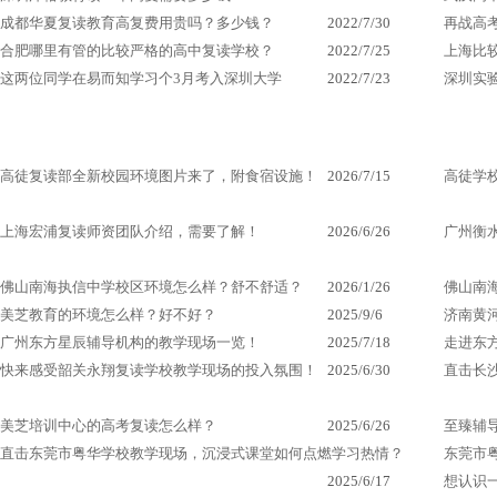
成都华夏复读教育高复费用贵吗？多少钱？
2022/7/30
再战高
合肥哪里有管的比较严格的高中复读学校？
2022/7/25
上海比
这两位同学在易而知学习个3月考入深圳大学
2022/7/23
深圳实
高徒复读部全新校园环境图片来了，附食宿设施！
2026/7/15
高徒学
上海宏浦复读师资团队介绍，需要了解！
2026/6/26
广州衡
佛山南海执信中学校区环境怎么样？舒不舒适？
2026/1/26
佛山南
美芝教育的环境怎么样？好不好？
2025/9/6
济南黄
广州东方星辰辅导机构的教学现场一览！
2025/7/18
走进东
快来感受韶关永翔复读学校教学现场的投入氛围！
2025/6/30
直击长
美芝培训中心的高考复读怎么样？
2025/6/26
至臻辅
直击东莞市粤华学校教学现场，沉浸式课堂如何点燃学习热情？
东莞市
2025/6/17
想认识