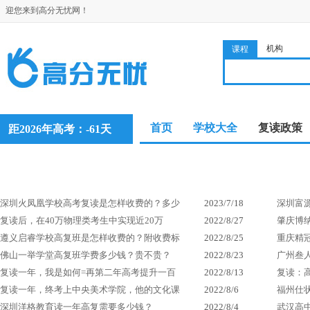
迎您来到高分无忧网！
机构
课程
首页
学校大全
复读政策
距2026年高考：-61天
深圳火凤凰学校高考复读是怎样收费的？多少
2023/7/18
深圳富
复读后，在40万物理类考生中实现近20万
2022/8/27
肇庆博
遵义启睿学校高复班是怎样收费的？附收费标
2022/8/25
重庆精
佛山一举学堂高复班学费多少钱？贵不贵？
2022/8/23
广州叁
复读一年，我是如何=再第二年高考提升一百
2022/8/13
复读：
复读一年，终考上中央美术学院，他的文化课
2022/8/6
福州仕
深圳洋格教育读一年高复需要多少钱？
2022/8/4
武汉高