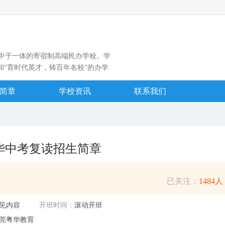
中于一体的寄宿制高端民办学校。学
和“育时代英才，铸百年名校”的办学
理念及“平安粤华、质量粤华、特色粤
育、主题德育、活动德育以及集体备
简章
学校资讯
联系我们
适性课堂育人模式，学生入学后整体进
特色。
华中考复读招生简章
已关注：
1484人
见内容
开班时间：
滚动开班
莞粤华教育