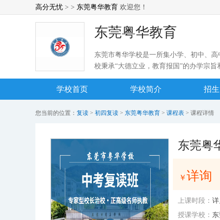
高分无忧
> >
东莞粤华教育
欢迎您！
东莞粤华教育
东莞市粤华学校是一所集小学、初中、高
校秉承“大德立业，教育报国”的办学宗旨
目标，遵循“适性扬才，多维出彩”的办学
学校首页
华、创新粤华”的办学方针，实行三全德
学校简介
招生
课导学案制、小组合作导师制、“6+2”
步幅度大，很好地体现了我校的增值发展
您当前的位置：
复读
>
初四复读
>
东莞粤华教育
>
课程表
> 课程详情
东莞粤
详询
￥
上课时段：
详
授课学校：
东