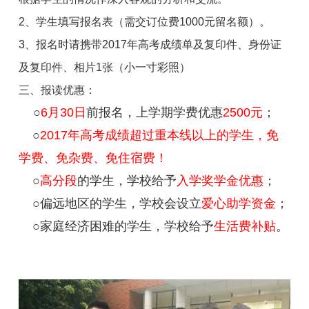
2、学生填写报名表（需交订位费1000元留名额）。
3、报名时请携带2017年高考成绩单及复印件、身份证
及复印件、相片1张（小一寸彩照）
三、
报读优惠：
○
6月30日
前报名，上学期学费优惠
2500
元
；
○
2017年高考成绩超过重本线以上的学生
，免
学费、免杂费、免住宿费！
○
高分段
的学生，学校给予
入学
奖学金优惠
；
○
偏远地区的学生，学校会设立
爱心助学资金
；
○
家庭经济困难的学生，学校给予
生活费补贴
。