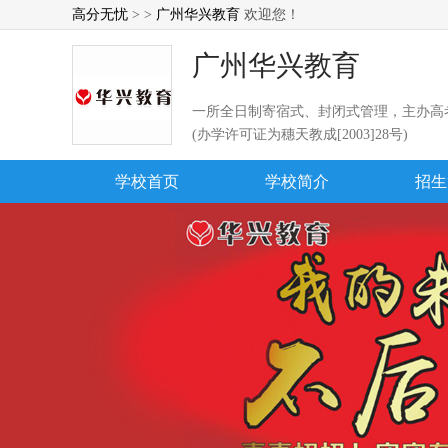
高分无忧
> >
广州华兴教育
欢迎您！
广州华兴教育
一所全日制寄宿式、封闭式管理，主办高
(办学许可证为穗天教成[2003]28号)
学校首页
学校简介
招生