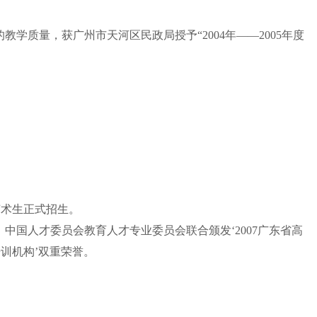
厚的教学质量，获广州市天河区民政局授予
“
2004年——2005年度
艺术生正式招生。
心、中国人才委员会教育人才专业委员会联
合颁发‘2007广东省高
培训机
构’双重荣誉。