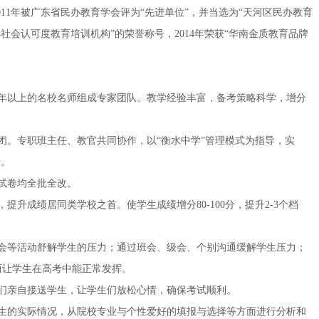
011年被广东省民办教育学会评为“先进单位”，并当选为“天河区民办教育
最具社会认可度教育培训机构”的荣誉称号，2014年荣获“华南金质教育品牌
0年以上的名校名师组成专家团队。教学经验丰富，备考策略科学，增分
闭。专职班主任、教官共同协作，以“衡水中学”管理模式为指导，实
升。
试卷均全批全改。
升成绩居同类学校之首。使学生成绩增分80-100分，提升2-3个档
会等活动舒解学生的压力；通过班会、级会、个别沟通缓解学生压力；
而让学生在高考中能正常发挥。
们亲自接送学生，让学生们放松心情，确保考试顺利。
生的实际情况，从院校专业与个性爱好的填报与选择等方面进行分析和