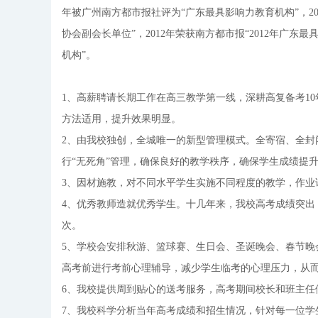
年被广州南方都市报社评为“广东最具影响力教育机构”，2
协会副会长单位”，2012年荣获南方都市报“2012年广东
机构”。
1、高薪聘请长期工作在高三教学第一线，深耕高复备考1
方法适用，提升效果明显。
2、由我校独创，全城唯一的新型管理模式。全寄宿、全封
行“无死角”管理，确保良好的教学秩序，确保学生成绩提
3、因材施教，对不同水平学生实施不同程度的教学，作业
4、优秀教师造就优秀学生。十几年来，我校高考成绩突出，提
次。
5、学校会安排秋游、篮球赛、生日会、圣诞晚会、春节晚
高考前进行考前心理辅导，减少学生临考的心理压力，从
6、我校提供周到贴心的送考服务，高考期间校长和班主任
7、我校科学分析当年高考成绩和招生情况，针对每一位学