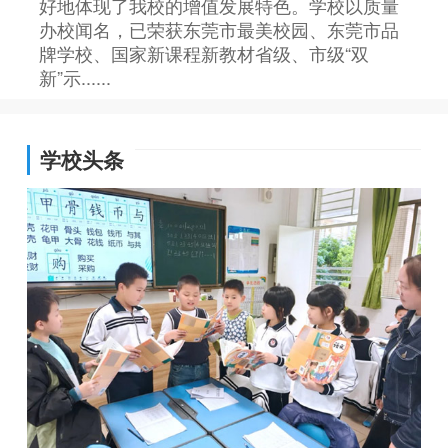
好地体现了我校的增值发展特色。学校以质量
办校闻名，已荣获东莞市最美校园、东莞市品
牌学校、国家新课程新教材省级、市级“双
新”示......
学校头条