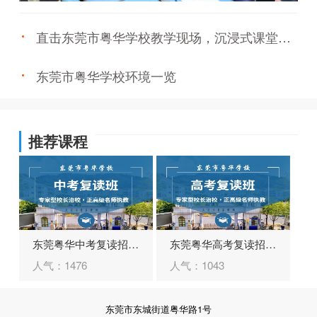
直击东莞市粤华学校教学现场，沉浸式课堂如
何点燃学习热情？
东莞市粤华学校环境一览
推荐课程
东莞粤华中考复读招生
东莞粤华高考复读招生
简章
简章
人气：1476
人气：1043
东莞市东城街道粤华路1号