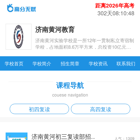
距离2026年高考
302天08:10:48
济南黄河教育
济南黄河实验学校是一所12年一贯制私立寄宿制
学校，占地面积8.6万平方米，总投资10亿元，
涵盖小学、初中、高中三个学部，建有标准化实
验室、数字化图书馆及智慧校园系统。每间教室
学校首页
学校简介
招生简章
学校资讯
联系我们
配备多媒体教学设备，并自主研发“智慧放学系
统”优化寄宿管理。校园绿化率达40%，配有标
准化运动场、艺术中心及独立食堂，是莘莘学子
课程导航
理想的求学之地。
couese navigation
初四复读
高四复读
济南黄河初三复读部招
人气：
1309