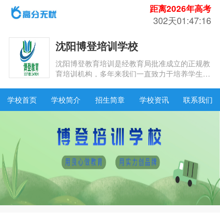
距离2026年高考
302天01:47:16
沈阳博登培训学校
沈阳博登教育培训是经教育局批准成立的正规教
育培训机构，多年来我们一直致力于培养学生的
综合素质，用时间和付出奠定了独特的文化底
蕴。“用良心做教育，用实力创品牌”，这是博登
学校首页
学校简介
招生简章
学校资讯
联系我们
人的办学理念，也是博登人的教育原则。博登人
凭借科学的教育方法，先进的教学模式，真诚的
呵护与付出，时刻把握升学的脉搏，经过多年的
发展，我们已建立起一套科学的教育体系和独特
的教学方法，收获了师生的共同发展及由此带来
的愉悦和价值，也为学校收获了“先进民办教
育”、“先进工作者”、民办教育“优秀学校”、“信用
等级AAAA”等荣誉。