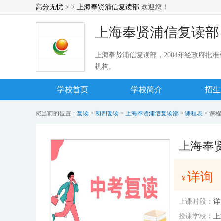
高分无忧
> >
上海奉贤浦信复读部
欢迎您！
上海奉贤浦信复读部
上海奉贤浦信复读部，2004年经政府批
机构。
学校首页
学校简介
招生
您当前的位置：
复读
>
初四复读
>
上海奉贤浦信复读部
>
课程表
> 课
上海奉
详询
￥
上课时段：
详
授课学校：
上