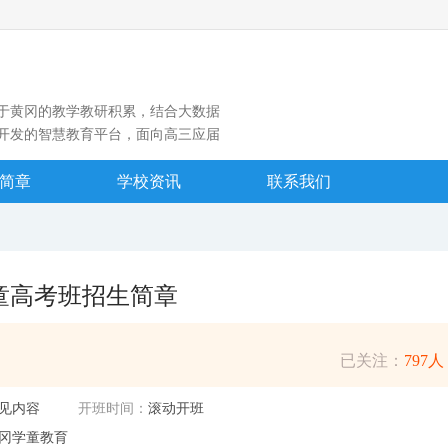
于黄冈的教学教研积累，结合大数据
开发的智慧教育平台，面向高三应届
个性化训练、大数据“押题”等先进模
台目前在全国处于领先地位。
简章
学校资讯
联系我们
童高考班招生简章
已关注：
797人
见内容
开班时间：
滚动开班
冈学童教育