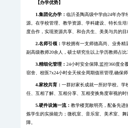
【办学优势】
1.集团化办学：
临沂圣陶高级中学由24年办
源。在学校管理、教学资源、学科建设、特长生培
度合作，实现资源共享、和合共生、美美与共的目
2.名师引领：
学校拥有一支师德高尚、业务精湛
副高级教师20余人，硕士研究生以上学历教师占比3
3.精细化管理：
24小时安全保障,监控360
宿舍、校医7x24小时全天候全周期值班管理,确保
4.家校共育：
一群好家长成就一所好学校。学校
任、互相了解、互相分享、互相变换角度审视的时
5.硬件设施一流：
教学楼宽敞明亮，配备先进
炼学生的实操能力；微机室、音乐室、美术室、舞
障。