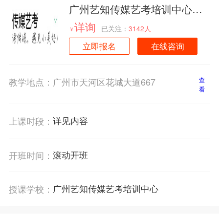
广州艺知传媒艺考培训中心艺
考影视表演专业培训班招生简
详询
已关注：
3142人
￥
章
立即报名
在线咨询
教学地点：
广州市天河区花城大道667
查
看
详见内容
上课时段：
滚动开班
开班时间：
广州艺知传媒艺考培训中心
授课学校：