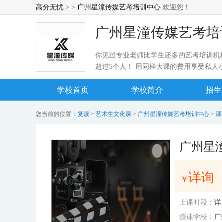
高分无忧
> >
广州星潼传媒艺考培训中心
欢迎您！
广州星潼传媒艺考培
你见过专业老师比学生还多的艺考培训机构
超过5个人！ 用同样大课的费用享受私人
学校首页
学校简介
招生
您当前的位置：
复读
>
艺术生文化课
>
广州星潼传媒艺考培训中心
>
课
详询
￥
上课时段：
详
授课学校：
广